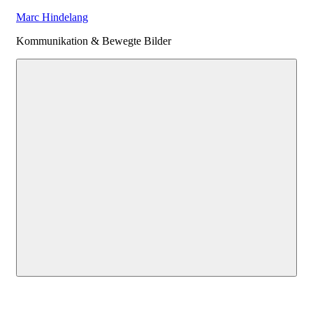
Zum
Marc Hindelang
Inhalt
Kommunikation & Bewegte Bilder
springen
Menu