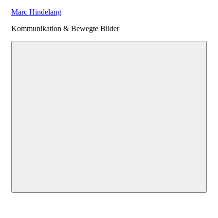
Zum
Marc Hindelang
Inhalt
Kommunikation & Bewegte Bilder
springen
Menu